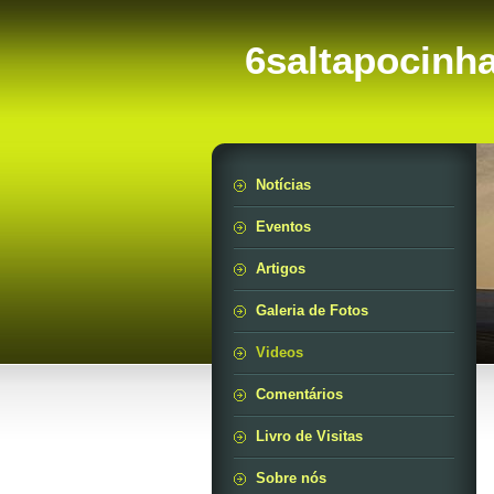
6saltapocinh
Notícias
Eventos
Artigos
Galeria de Fotos
Videos
Comentários
Livro de Visitas
Sobre nós