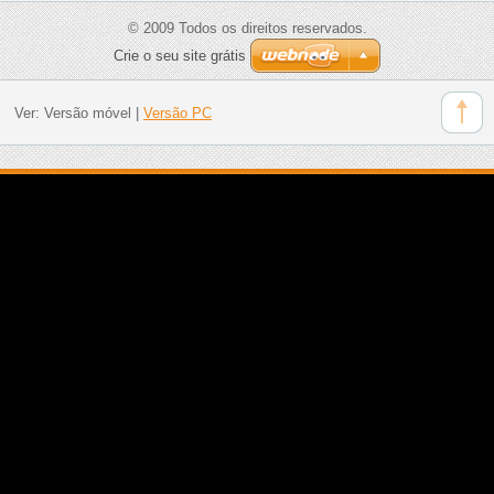
© 2009 Todos os direitos reservados.
Crie o seu site grátis
Ver:
Versão móvel
|
Versão PC